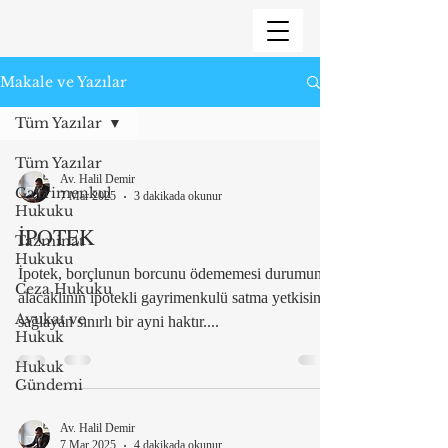
Makale ve Yazılar
Tüm Yazılar
Tüm Yazılar
Av. Halil Demir
Gayrimenkul
7 Mar 2025
3 dakikada okunur
Hukuku
İPOTEK
Tazminat
Hukuku
İpotek, borçlunun borcunu ödememesi durumunda
Ceza Hukuku
alacaklının ipotekli gayrimenkulü satma yetkisini
Avukat ve
sağlayan sınırlı bir ayni haktır....
Hukuk
Hukuk
Gündemi
Av. Halil Demir
7 Mar 2025
4 dakikada okunur