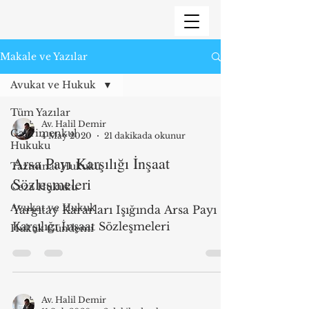
Makale ve Yazılar
Avukat ve Hukuk
Tüm Yazılar
Av. Halil Demir
Gayrimenkul
4 May 2020
21 dakikada okunur
Hukuku
Arsa Payı Karşılığı İnşaat
Tazminat Hukuku
Sözleşmeleri
Ceza Hukuku
Avukat ve Hukuk
Yargıtay Kararları Işığında Arsa Payı
Karşılığı İnşaat Sözleşmeleri
Hukuk Gündemi
Av. Halil Demir