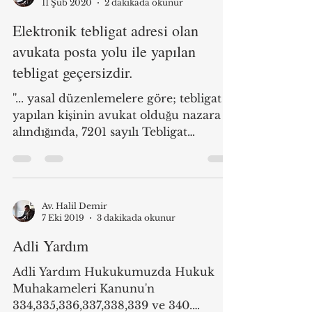
11 Şub 2020
2 dakikada okunur
Elektronik tebligat adresi olan
avukata posta yolu ile yapılan
tebligat geçersizdir.
''... yasal düzenlemelere göre; tebligat
yapılan kişinin avukat olduğu nazara
alındığında, 7201 sayılı Tebligat
Kanunu’nun 7/a...
Av. Halil Demir
7 Eki 2019
3 dakikada okunur
Adli Yardım
Adli Yardım Hukukumuzda Hukuk
Muhakameleri Kanunu'n
334,335,336,337,338,339 ve 340.