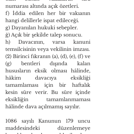
numarası altında açık özetleri.
f) İddia edilen her bir vakıanın 
hangi delillerle ispat edileceği.
g) Dayanılan hukuki sebepler.
ğ) Açık bir şekilde talep sonucu.
h) Davacının, varsa kanuni 
temsilcisinin veya vekilinin imzası.
(2) Birinci fıkranın (a), (d), (e), (f) ve 
(g) bentleri dışında kalan 
hususların eksik olması hâlinde, 
hâkim davacıya eksikliği 
tamamlaması için bir haftalık 
kesin süre verir. Bu süre içinde 
eksikliğin tamamlanmaması 
hâlinde dava açılmamış sayılır.
1086 sayılı Kanunun 179 uncu 
maddesindeki düzenlemeye 