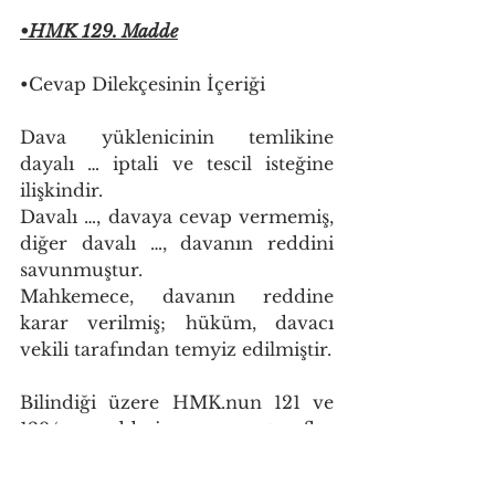
•HMK 129. Madde
•Cevap Dilekçesinin İçeriği
Dava yüklenicinin temlikine 
dayalı … iptali ve tescil isteğine 
ilişkindir.
Davalı …, davaya cevap vermemiş, 
diğer davalı …, davanın reddini 
savunmuştur.
Mahkemece, davanın reddine 
karar verilmiş; hüküm, davacı 
vekili tarafından temyiz edilmiştir.
Bilindiği üzere HMK.nun 121 ve 
129/… maddesi uyarınca taraflar 
dilekçelerinde ellerindeki delilleri 
sunmak ve başka yerden 