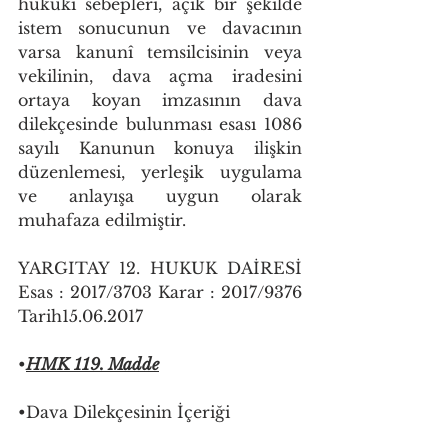
hukukî sebepleri, açık bir şekilde 
istem sonucunun ve davacının 
varsa kanunî temsilcisinin veya 
vekilinin, dava açma iradesini 
ortaya koyan imzasının dava 
dilekçesinde bulunması esası 1086 
sayılı Kanunun konuya ilişkin 
düzenlemesi, yerleşik uygulama 
ve anlayışa uygun olarak 
muhafaza edilmiştir.
YARGITAY 12. HUKUK DAİRESİ 
Esas : 2017/3703 Karar : 2017/9376 
Tarih15.06.2017
•
HMK 119. Madde
•Dava Dilekçesinin İçeriği