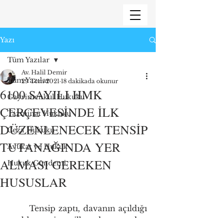
Yazı
Tüm Yazılar
Av. Halil Demir
Tüm Yazılar
29 Tem 2021
18 dakikada okunur
6100 SAYILI HMK
Gayrimenkul Hukuku
ÇERÇEVESİNDE İLK
Tazminat Hukuku
DÜZENLENECEK TENSİP
Ceza Hukuku
TUTANAĞINDA YER
Avukat ve Hukuk
ALMASI GEREKEN
Hukuk Gündemi
HUSUSLAR
	Tensip zaptı, davanın açıldığı 