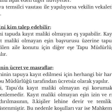
nu ispat eden diğer huviyetler.
a temsilci vasıtası ile yapılıyorsa vekilin vekalet
.
ni kim talep edebilir;
ni tapuda kayıt maliki olmayan eş yapabilir. Kayı
t maliki olmayan eşin başvurusu üzerine tapu
dilen aile konutu için diğer eşe Tapu Müdürlüğ
lır.
nin ücret ve masraflar;
hinin tapuya kayıt edilmesi için herhangi bir har
pu Müdürlüğü tarafından ücretsiz olarak yapılır.
i, Tapu'da kayıt maliki olmayan eşi korumak
zenlemedir. Kayıt maliki olmayan eşin izin ve r
ırılmasının, 3.kişiler lehine devir ve temlik 
stenmiştir. Bu nedenle koşulları var ise Mahke