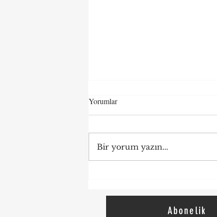
Arsa Payı Karşılığı İnşaat
Yorumlar
Sözleşmeleri
Yargıtay Kararları Işığında
Arsa Payı Karşılığı İnşaat
Bir yorum yazın...
Sözleşmeleri
Abonelik