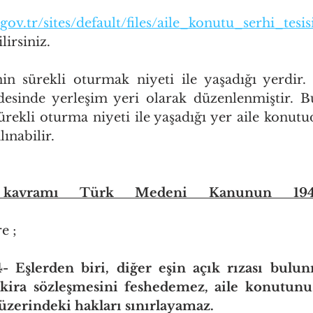
ov.tr/sites/default/files/aile_konutu_serhi_tesi
lirsiniz.
in sürekli oturmak niyeti ile yaşadığı yerdir.
sinde yerleşim yeri olarak düzenlenmiştir. Bu
ürekli oturma niyeti ile yaşadığı yer aile konutu
lınabilir.
kavramı Türk Medeni Kanunun 194.M
e ;
şlerden biri, diğer eşin açık rızası bulunm
i kira sözleşmesini feshedemez, aile konutun
üzerindeki hakları sınırlayamaz.