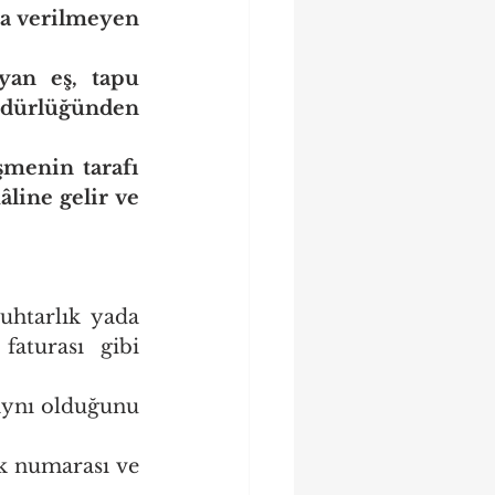
a verilmeyen 
an eş, tapu 
dürlüğünden 
şmenin tarafı 
line gelir ve 
htarlık yada 
aturası gibi 
aynı olduğunu 
k numarası ve 