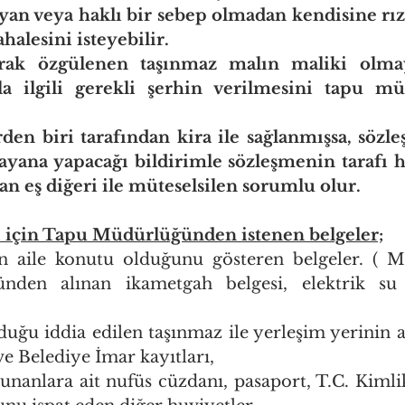
yan veya haklı bir sebep olmadan kendisine rız
alesini isteyebilir.
rak özgülenen taşınmaz malın maliki olmay
a ilgili gerekli şerhin verilmesini tapu mü
den biri tarafından kira ile sağlanmışsa, sözle
ayana yapacağı bildirimle sözleşmenin tarafı hâ
n eş diğeri ile müteselsilen sorumlu olur.
i için Tapu Müdürlüğünden istenen belgeler;
n aile konutu olduğunu gösteren belgeler. ( Mu
den alınan ikametgah belgesi, elektrik su f
lduğu iddia edilen taşınmaz ile yerleşim yerinin 
ve Belediye İmar kayıtları,
unanlara ait nufüs cüzdanı, pasaport, T.C. Kimli