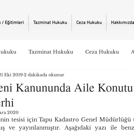
/ Eğitimleri
Tazminat Hukuku
Ceza Hukuku
Hakkımızd
Hukuku
Tazminat Hukuku
Ceza Hukuku
A
21 Eki 2019
2 dakikada okunur
ni Kanununda Aile Konutu 
rhi
Ara 2020
nin tesisi için Tapu Kadastro Genel Müdürlüğü t
ş ve yayınlanmıştır. Aşağıdaki yazı ile benzer