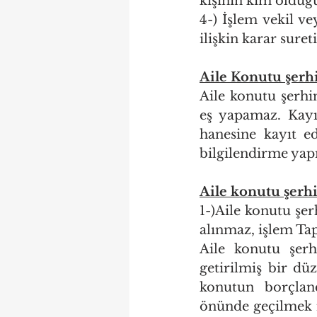
kişinin kim olduğu
4-) İşlem vekil vey
ilişkin karar sureti
Aile Konutu şerhi
Aile konutu şerhi
eş yapamaz. Kayı
hanesine kayıt e
bilgilendirme yapı
Aile konutu şerhi
1-)Aile konutu şer
alınmaz, işlem Ta
Aile konutu şerh
getirilmiş bir dü
konutun borçland
önünde geçilmek i