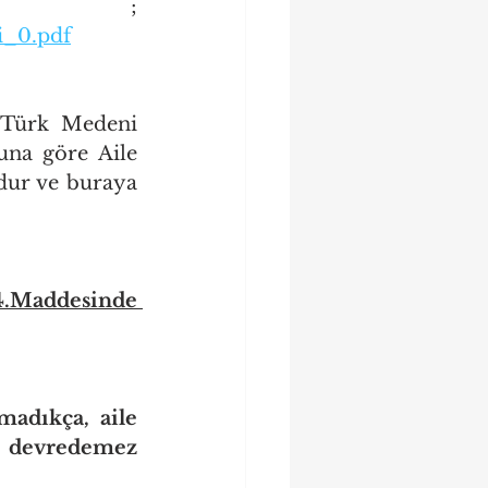
düzenlemeye ;         	                   
si_0.pdf
 Türk Medeni 
na göre Aile 
dur ve buraya 
addesinde 
adıkça, aile 
u devredemez 