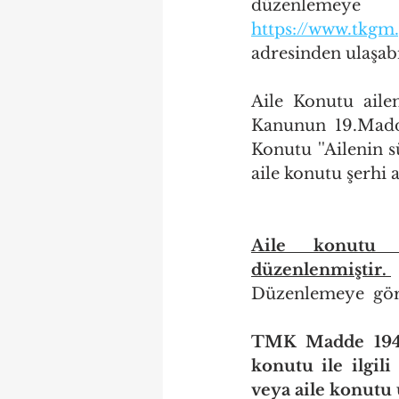
https://www.tkgm.g
adresinden ulaşabi
Aile Konutu ailen
Kanunun 19.Madde
Konutu ''Ailenin s
aile konutu şerhi a
Aile konutu 
düzenlenmiştir. 
Düzenlemeye  gör
TMK Madde 194- E
konutu ile ilgil
veya aile konutu 