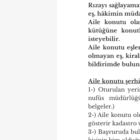
Rızayı sağlayama
eş, hâkimin müdah
Aile konutu ola
kütüğüne konutl
isteyebilir.
Aile konutu eşler
olmayan eş, kiral
bildirimde buluna
Aile konutu şerh
1-) Oturulan yeri
nufüs müdürlüğün
belgeler.)
2-) Aile konutu o
gösterir kadastro 
3-) Başvuruda bul