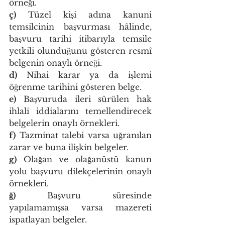
örneği.
ç)
 Tüzel kişi adına kanuni 
temsilcinin başvurması hâlinde, 
başvuru tarihi itibarıyla temsile 
yetkili olunduğunu gösteren resmî 
belgenin onaylı örneği.
d)
 Nihai karar ya da işlemi 
öğrenme tarihini gösteren belge.
e)
 Başvuruda ileri sürülen hak 
ihlali iddialarını temellendirecek 
belgelerin onaylı örnekleri.
f)
 Tazminat talebi varsa uğranılan 
zarar ve buna ilişkin belgeler.
g)
 Olağan ve olağanüstü kanun 
yolu başvuru dilekçelerinin onaylı 
örnekleri.
ğ)
 Başvuru süresinde 
yapılamamışsa varsa mazereti 
ispatlayan belgeler.