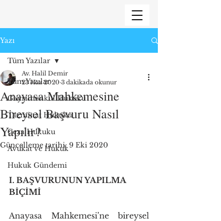
Yazı
Tüm Yazılar
Av. Halil Demir
Tüm Yazılar
23 Haz 2020
3 dakikada okunur
Anayasa Mahkemesine
Gayrimenkul Hukuku
Bireysel Başvuru Nasıl
Tazminat Hukuku
Yapılır?
Ceza Hukuku
Güncelleme tarihi:
9 Eki 2020
Avukat ve Hukuk
Hukuk Gündemi
I. BAŞVURUNUN YAPILMA 
BİÇİMİ
Anayasa Mahkemesi’ne bireysel 