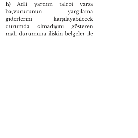
h)
 Adli yardım talebi varsa 
başvurucunun yargılama 
giderlerini karşılayabilecek 
durumda olmadığını gösteren 
mali durumuna ilişkin belgeler ile 
mevzuatta adli yardım talebinde 
bulunabilmek için öngörülen diğer 
belgeler.
Başvurucu, yukarıdaki belgeleri 
herhangi bir nedenle sunamaması 
hâlinde bunun gerekçelerini 
belirterek varsa buna ilişkin bilgi 
ve belgeleri başvuru formuna 
ekler. Mahkeme, mazereti kabul 
etmesi hâlinde ve gerekli gördüğü 
takdirde bu bilgi ve belgeleri 
re’sen toplar.