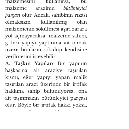
malzemesini kullanırsa, bu 
malzeme arazinin 
bütünleyici 
parçası 
olur. Ancak, sahibinin rızası 
olmaksızın kullanılmış olan 
malzemenin sökülmesi aşırı zarara 
yol açmayacaksa, malzeme sahibi, 
gideri yapıyı yaptırana ait olmak 
üzere bunların sökülüp kendisine 
verilmesini isteyebilir. 
A. Taşkın Yapılar: 
Bir yapının 
başkasına ait araziye taşırılan 
kısmı, eğer yapıyı yapan malik 
taşırılan arazi üzerinde bir irtifak 
hakkına sahip bulunuyorsa, ona 
ait taşınmazın bütünleyici parçası 
olur. Böyle bir irtifak hakkı yoksa, 
zarar gören malik taşmayı 
öğrendiği tarihten başlayarak 
onbeş gün 
içinde itiraz etmediği, 