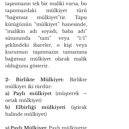
taşınmazın tek bir maliki varsa, bu 
taşınmazdaki mülkiyet türü 
“bağımsız mülkiyet”tir. Tapu 
kütüğünün “mülkiyet” hanesinde, 
“malikin adı soyadı, baba adı” 
sütununda “tam” veya “1/1” 
şeklindeki ibareler, o kişi veya 
kurumun taşınmazın tamamına 
bağımsız mülkiyet olarak malik 
olduğunu gösterir. 
2- Birlikte Mülkiyet: 
Birlikte 
mülkiyet iki türdür: 
a) Paylı mülkiyet 
(müşterek – 
ortak mülkiyet) 
b) Elbirliği mülkiyeti 
(iştirak 
halinde mülkiyet) 
a) Paylı Mülkiyet: 
Paylı mülkiyette 