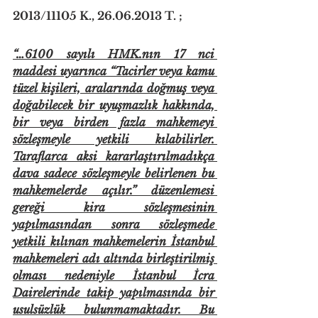
2013/11105 K., 26.06.2013 T. ;
“…6100 sayılı HMK.nın 17 nci 
maddesi uyarınca “Tacirler veya kamu 
tüzel kişileri, aralarında doğmuş veya 
doğabilecek bir uyuşmazlık hakkında, 
bir veya birden fazla mahkemeyi 
sözleşmeyle yetkili kılabilirler. 
Taraflarca aksi kararlaştırılmadıkça 
dava sadece sözleşmeyle belirlenen bu 
mahkemelerde açılır.” düzenlemesi 
gereği kira sözleşmesinin 
yapılmasından sonra sözleşmede 
yetkili kılınan mahkemelerin İstanbul 
mahkemeleri adı altında birleştirilmiş 
olması nedeniyle İstanbul İcra 
Dairelerinde takip yapılmasında bir 
usulsüzlük bulunmamaktadır. Bu 