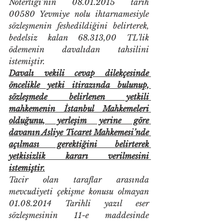
Noterliği’nin 08.01.2015 tarih 
00580 Yevmiye nolu ihtarnamesiyle 
sözleşmenin feshedildiğini belirterek, 
bedelsiz kalan 68.313,00 TL’lik 
ödemenin davalıdan tahsilini 
istemiştir.
Davalı vekili cevap dilekçesinde 
öncelikle yetki itirazında bulunup, 
sözleşmede belirlenen yetkili 
mahkemenin İstanbul Mahkemeleri 
olduğunu, yerleşim yerine göre 
davanın Asliye Ticaret Mahkemesi’nde 
açılması gerektiğini belirterek 
yetkisizlik kararı verilmesini 
istemiştir.
Tacir olan taraflar arasında 
mevcudiyeti çekişme konusu olmayan 
01.08.2014 Tarihli yazıl eser 
sözleşmesinin 11-e maddesinde 