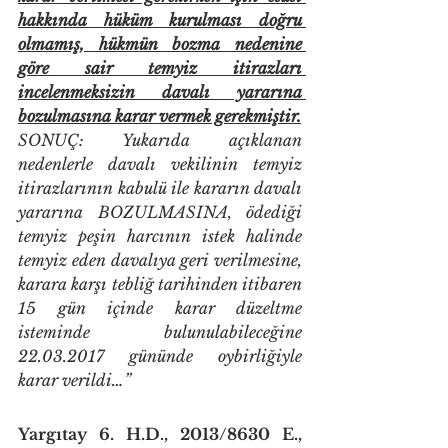
hakkında hüküm kurulması doğru 
olmamış, hükmün bozma nedenine 
göre sair temyiz itirazları 
incelenmeksizin davalı yararına 
bozulmasına karar vermek gerekmiştir.
SONUÇ: Yukarıda açıklanan 
nedenlerle davalı vekilinin temyiz 
itirazlarının kabulü ile kararın davalı 
yararına BOZULMASINA, ödediği 
temyiz peşin harcının istek halinde 
temyiz eden davalıya geri verilmesine, 
karara karşı tebliğ tarihinden itibaren 
15 gün içinde karar düzeltme 
isteminde bulunulabileceğine 
22.03.2017 gününde oybirliğiyle 
karar verildi…”
Yargıtay 6. H.D., 2013/8630 E., 