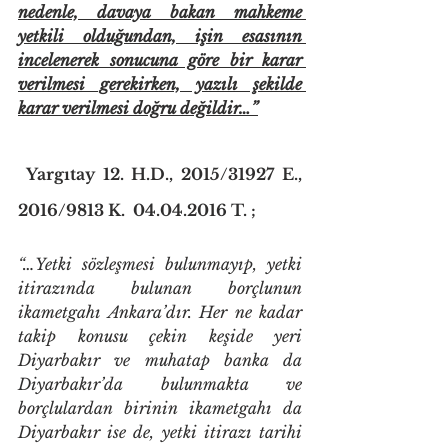
nedenle, davaya bakan mahkeme 
yetkili olduğundan, işin esasının 
incelenerek sonucuna göre bir karar 
verilmesi gerekirken, yazılı şekilde 
karar verilmesi doğru değildir…”
 Yargıtay 12. H.D., 2015/31927 E., 
2016/9813 K.  04.04.2016 T. ;
“…Yetki sözleşmesi bulunmayıp, yetki 
itirazında bulunan borçlunun 
ikametgahı Ankara’dır. Her ne kadar 
takip konusu çekin keşide yeri 
Diyarbakır ve muhatap banka da 
Diyarbakır’da bulunmakta ve 
borçlulardan birinin ikametgahı da 
Diyarbakır ise de, yetki itirazı tarihi 