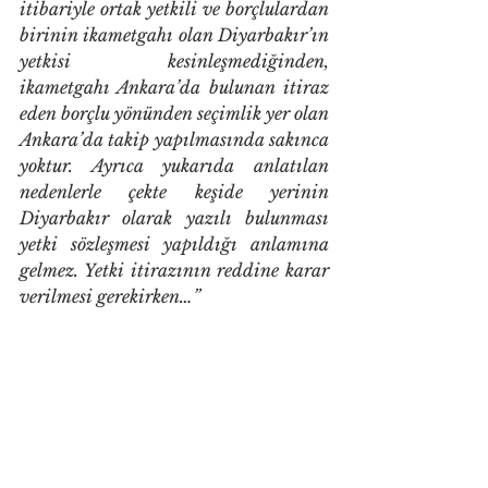
itibariyle ortak yetkili ve borçlulardan 
birinin ikametgahı olan Diyarbakır’ın 
yetkisi kesinleşmediğinden, 
ikametgahı Ankara’da bulunan itiraz 
eden borçlu yönünden seçimlik yer olan 
Ankara’da takip yapılmasında sakınca 
yoktur. Ayrıca yukarıda anlatılan 
nedenlerle çekte keşide yerinin 
Diyarbakır olarak yazılı bulunması 
yetki sözleşmesi yapıldığı anlamına 
gelmez. Yetki itirazının reddine karar 
verilmesi gerekirken…”
Yargıtay 12. H.D., 2015/34121 E., 
2016/11455 K., 18.04.2016 T. ;
“…6100 sayılı Hukuk Muhakemeleri 