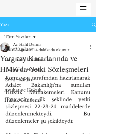
Yazı
Tüm Yazılar
Av. Halil Demir
Tüm Yazılar
23 Ağu 2021
4 dakikada okunur
Yargıtay Kararlarında ve
Gayrimenkul Hukuku
HMK'da Yetki Sözleşmeleri
Tazminat Hukuku
Komisyon tarafından hazırlanarak 
Ceza Hukuku
Adalet Bakanlığı’na sunulan 
Avukat ve Hukuk
Hukuk Muhakemeleri Kanunu 
Tasarısı’nın ilk şeklinde yetki 
Hukuk Gündemi
sözleşmesi 22-23-24. maddelerde 
düzenlenmekteydi. Bu 
düzenlemeler şu şekildeydi: 