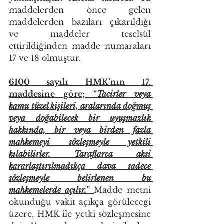
maddelerden önce gelen 
maddelerden bazıları çıkarıldığı 
ve maddeler teselsül 
ettirildiğinden madde numaraları 
17 ve 18 olmuştur.
6100 sayılı HMK’nın 17. 
maddesine göre; “
Tacirler veya 
kamu tüzel kişileri, aralarında doğmuş 
veya doğabilecek bir uyuşmazlık 
hakkında, bir veya birden fazla 
mahkemeyi sözleşmeyle yetkili 
kılabilirler. Taraflarca aksi 
kararlaştırılmadıkça dava sadece 
sözleşmeyle belirlenen bu 
mahkemelerde açılır.
” 
Madde metni 
okunduğu vakit açıkça görülecegi 
üzere, HMK ile yetki sözleşmesine 