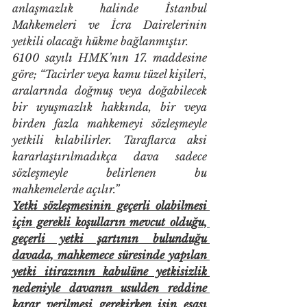
anlaşmazlık halinde İstanbul 
Mahkemeleri ve İcra Dairelerinin 
yetkili olacağı hükme bağlanmıştır.
6100 sayılı HMK’nın 17. maddesine 
göre; “Tacirler veya kamu tüzel kişileri, 
aralarında doğmuş veya doğabilecek 
bir uyuşmazlık hakkında, bir veya 
birden fazla mahkemeyi sözleşmeyle 
yetkili kılabilirler. Taraflarca aksi 
kararlaştırılmadıkça dava sadece 
sözleşmeyle belirlenen bu 
mahkemelerde açılır.”
Yetki sözleşmesinin geçerli olabilmesi 
için gerekli koşulların mevcut olduğu, 
geçerli yetki şartının bulunduğu 
davada, mahkemece süresinde yapılan 
yetki itirazının kabulüne yetkisizlik 
nedeniyle davanın usulden reddine 
karar verilmesi gerekirken işin esası 