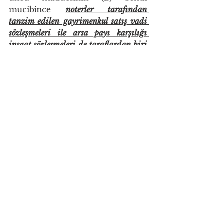
mucibince 
noterler tarafından 
tanzim edilen gayrimenkul satış vadi 
sözleşmeleri ile arsa payı karşılığı 
inşaat sözleşmeleri de taraflardan biri 
isterse gayrimenkul siciline şerh verilir.
        Yargıtay Hukuk Genel 
Kurulu kararı, Noterlik Kanunu 
44/B- 89, Türk Medeni Kanunu 
1009.Maddesi ve 
en önemlisi 
TAPU KANUNU 
26.MADDESİNİN 7.FIKRASI 
uyarınca  taşınmaz satış vaadi 
sözleşmelerinin tapuya şerh 
verilmesi zorunludur.
     Tapu Kanunu'n 26.Maddesi;