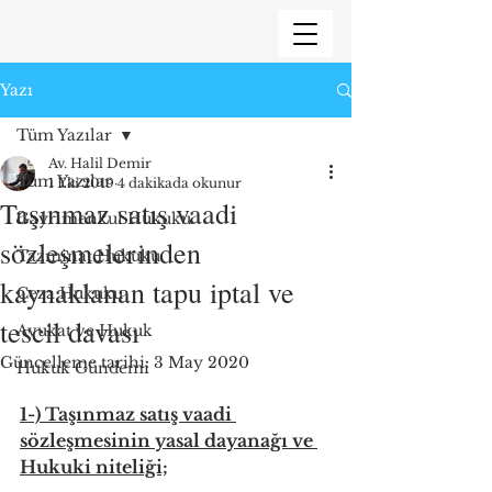
Yazı
Tüm Yazılar
Av. Halil Demir
Tüm Yazılar
1 Eki 2019
4 dakikada okunur
Taşınmaz satış vaadi
Gayrimenkul Hukuku
sözleşmelerinden
Tazminat Hukuku
kaynaklanan tapu iptal ve
Ceza Hukuku
tescil davası
Avukat ve Hukuk
Güncelleme tarihi:
3 May 2020
Hukuk Gündemi
1-) Taşınmaz satış vaadi 
sözleşmesinin yasal dayanağı ve 
Hukuki niteliği;